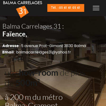
Tél. : 05 61 61 05 61
Balma Carrelages 31 :
Sanitaires,
Faïence,
Adresse : 
5 avenue Prat-Gimont 31130 Balma
Email 
: balmacarrelages31@yahoo.fr
un s
how-room
 de plus 
de 
500m²
à 200 m du métro 
Balma-Gramont 