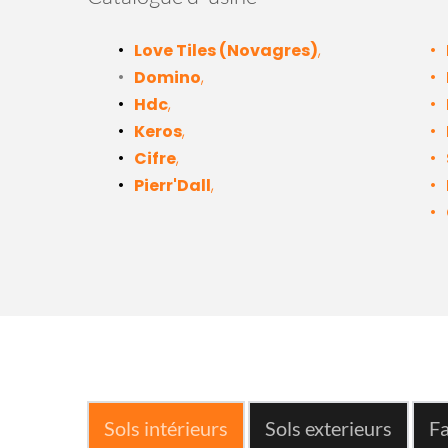
Love Tiles (Novagres)
,
Domino
,
Hdc
,
Keros
,
Cifre
,
Pierr'Dall
,
Sols intérieurs
Sols exterieurs
Fa