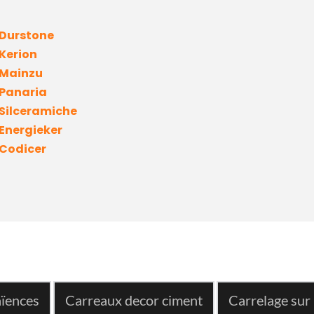
Durstone
Kerion
Mainzu 
Panaria
Silceramiche
Energieker
Codicer
ïences
Carreaux decor ciment
Carrelage sur 