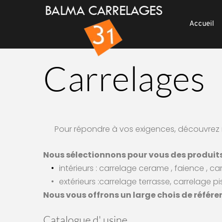
Accueil
Carrelages
Pour répondre à vos exigences, découvrez 
Nous sélectionnons pour vous des produits 
intérieurs : carrelage cerame , faience , c
extérieurs :carrelage terrasse, carrelage pi
Nous vous offrons un large chois de référe
Catalogue d' usine 