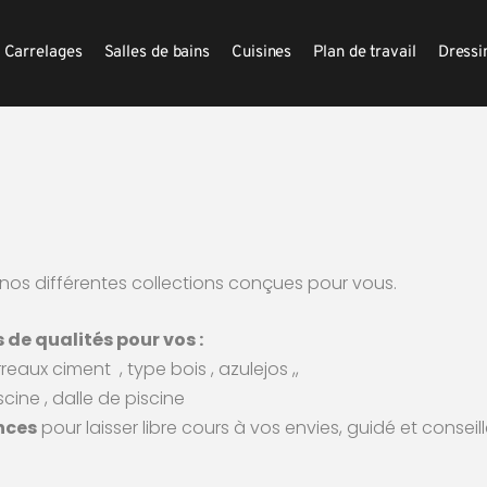
Carrelages
Salles de bains
Cuisines
Plan de travail
Dressi
nos différentes collections conçues pour vous.
de qualités pour vos :
arreaux ciment
, type bois , azulejos ,,
scine , dalle de piscine
nces
 pour laisser libre cours à vos envies, guidé et consei