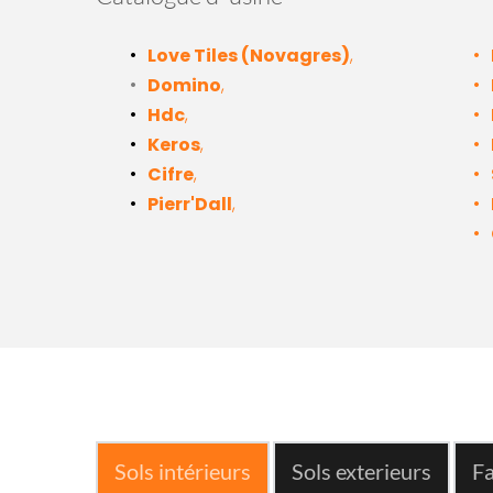
Love Tiles (Novagres)
,
Domino
,
Hdc
,
Keros
,
Cifre
,
Pierr'Dall
,
Sols intérieurs
Sols exterieurs
Fa