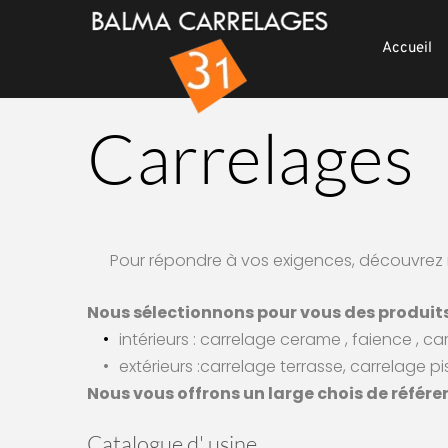
Accueil
Carrelages
Pour répondre à vos exigences, découvrez 
Nous sélectionnons pour vous des produits 
intérieurs : carrelage cerame , faience , c
extérieurs :carrelage terrasse, carrelage pi
Nous vous offrons un large chois de référe
Catalogue d' usine 