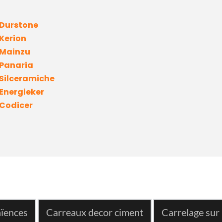
Durstone
Kerion
Mainzu 
Panaria
Silceramiche
Energieker
Codicer
ïences
Carreaux decor ciment
Carrelage sur 