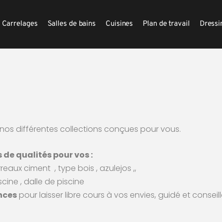
Carrelages
Salles de bains
Cuisines
Plan de travail
Dressi
nos différentes collections conçues pour vous.
de qualités pour vos :
arreaux ciment
, type bois , azulejos ,,
scine , dalle de piscine
nces
 pour laisser libre cours à vos envies, guidé et consei